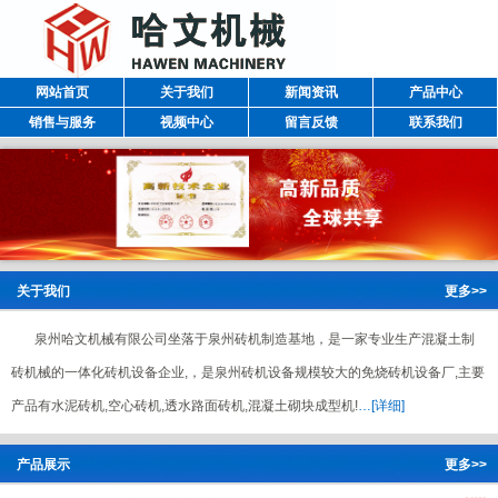
网站首页
关于我们
新闻资讯
产品中心
销售与服务
视频中心
留言反馈
联系我们
关于我们
更多>>
泉州哈文机械有限公司坐落于泉州砖机制造基地，是一家专业生产混凝土制
砖机械的一体化砖机设备企业,，是泉州砖机设备规模较大的免烧砖机设备厂,主要
产品有水泥砖机,空心砖机,透水路面砖机,混凝土砌块成型机!
…[详细]
产品展示
更多>>