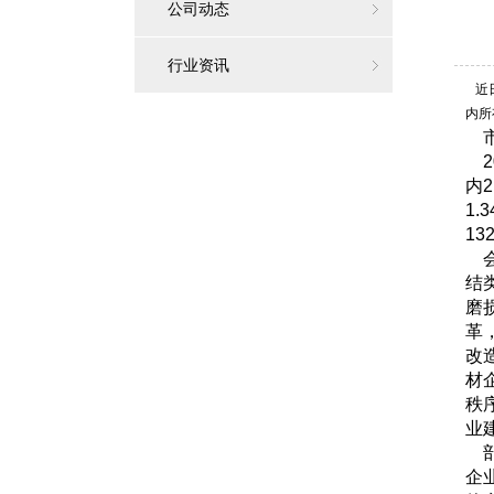
NEWS
公司动态
LIST
行业资讯
近日
内所
市
2
内2
1
1
会
结
磨
革
改
材
秩
业
部
企