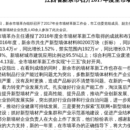
，新余市墙革办组织召开了2017年全市墙材革新工作会，市工信委党组成员、副主
有新墙材企业负责人40余人参加了此次会议。
墙革办主任通报了2016年度全市墙材革新工作取得的成就和布置
016年度，新余市共生产新型墙体材料80200万块（折标），同比
13.4万㎡，同比增长1.52%，禁实范围内192万㎡，同比增长0.
.34%。新墙材城市建筑应用比例达95.5%以上；综合利用工业废渣1
324.13亩。全市墙材革新工作实现“十三五”良好开局。
议指出，在看到成绩的同时，新余市的墙材革新工作也存在一些
类砖制品行业产能过剩问题尤为突出，多数新型墙体材料生产企
损严重，没有及时更换，造成产品标识不清楚等问题。在新的一
，着力转变产业发展方式。扎实做好行业去产能工作，淘汰落后
造提升新型墙材产业，提高性能、提升品质，推动产业创新发展
企业协同发展实际，突出抓好行业自律和行业自治问题，进一步
序，推动行业健康可持续发展。三是要努力探索“互联网+新型墙
建设；抓好新型墙材产业集群和产业示范基地建设，促进产业结
分新墙材企业负责人在大会上作了发言，他们纷纷表示，感谢新
业的大力支持，新的一年里，在市墙革办的正确指导下，将大力