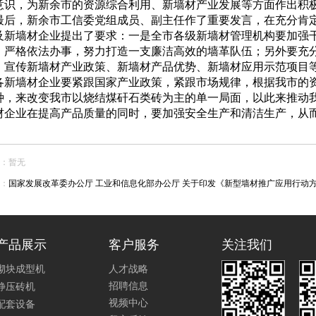
意识，为新余市的资源综合利用、新墙材产业发展等方面作出积
后，新余市工信委党组成员、副主任作了重要发言，在充分肯定
及新墙材企业提出了要求：一是全市各级新墙材管理机构要加强
，严格依法办事，努力打造一支廉洁高效的墙革队伍；另外要充
，宣传新墙材产业政策、新墙材产品优势、新墙材应用示范项目
各新墙材企业要紧跟国家产业政策，紧跟市场规律，根据我市的
种，来改变我市以烧结煤矸石类砖为主的单一局面，以此来推动
材企业在提高产品质量的同时，要加强安全生产和清洁生产，从
：暂无
：
国家发展改革委办公厅 工业和信息化部办公厅 关于印发《新型墙材推广应用行动方案
产品展示
客户服务
关注我们
砌块成型机
人才战略
招聘信息
静压砖机
视频中心
配套设备