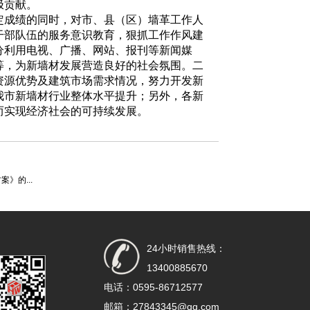
极贡献。
成绩的同时，对市、县（区）墙革工作人
干部队伍的服务意识教育，狠抓工作作风建
分利用电视、广播、网站、报刊等新闻媒
等，为新墙材发展营造良好的社会氛围。二
资源优势及建筑市场需求情况，努力开发新
我市新墙材行业整体水平提升；另外，各新
而实现经济社会的可持续发展。
》的...
24小时销售热线：
13400885670
电话：0595-86712577
邮箱：27843345@qq.com